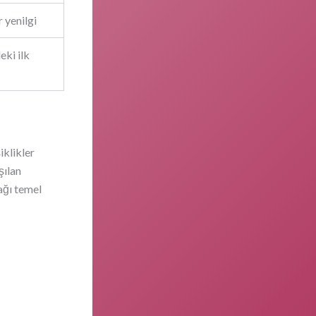
 yenilgi
ki ilk
iklikler
şılan
ağı temel