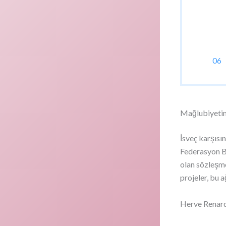
Mağlubiyetin
İsveç karşısı
Federasyon B
olan sözleşme
projeler, bu ağ
Herve Renard