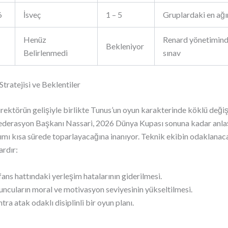
6
İsveç
1 – 5
Gruplardaki en ağır
Henüz
Renard yönetiminde
Bekleniyor
Belirlenmedi
sınav
Stratejisi ve Beklentiler
irektörün gelişiyle birlikte Tunus’un oyun karakterinde köklü değiş
Federasyon Başkanı Nassari, 2026 Dünya Kupası sonuna kadar anla
ımı kısa sürede toparlayacağına inanıyor. Teknik ekibin odaklanac
ardır:
ans hattındaki yerleşim hatalarının giderilmesi.
ncuların moral ve motivasyon seviyesinin yükseltilmesi.
tra atak odaklı disiplinli bir oyun planı.