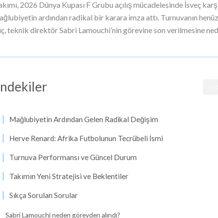
akımı, 2026 Dünya Kupası F Grubu açılış mücadelesinde İsveç karşı
mağlubiyetin ardından radikal bir karara imza attı. Turnuvanın henü
ç, teknik direktör Sabri Lamouchi’nin görevine son verilmesine ned
indekiler
CL
Mağlubiyetin Ardından Gelen Radikal Değişim
Herve Renard: Afrika Futbolunun Tecrübeli İsmi
Turnuva Performansı ve Güncel Durum
Takımın Yeni Stratejisi ve Beklentiler
Sıkça Sorulan Sorular
Sabri Lamouchi neden görevden alındı?