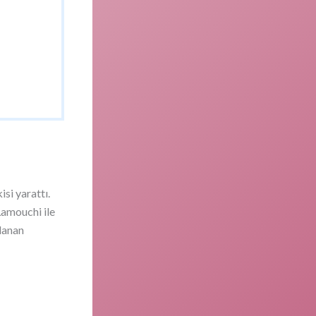
si yarattı.
amouchi ile
nlanan