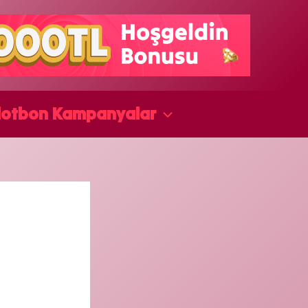
lotbon Kampanyalar