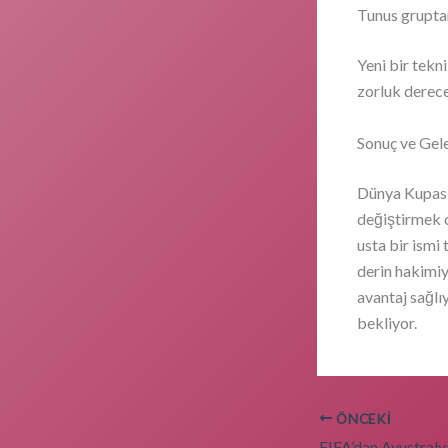
Tunus gruptan
Yeni bir tekn
zorluk dereces
Sonuç ve Gel
Dünya Kupası
değiştirmek o
usta bir ismi
derin hakimiy
avantaj sağlı
bekliyor.
ÖNCEKI