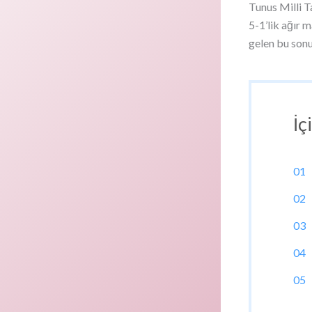
Tunus Milli T
5-1’lik ağır 
gelen bu sonu
İç