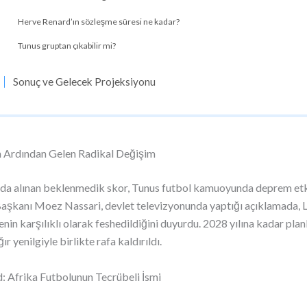
Herve Renard’ın sözleşme süresi ne kadar?
Tunus gruptan çıkabilir mi?
Sonuç ve Gelecek Projeksiyonu
 Ardından Gelen Radikal Değişim
nda alınan beklenmedik skor, Tunus futbol kamuoyunda deprem etki
aşkanı Moez Nassari, devlet televizyonunda yaptığı açıklamada, L
nin karşılıklı olarak feshedildiğini duyurdu. 2028 yılına kadar pla
ır yenilgiyle birlikte rafa kaldırıldı.
: Afrika Futbolunun Tecrübeli İsmi