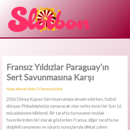
İçeriğe
atla
Fransız Yıldızlar Paraguay’ın
Sert Savunmasına Karşı
Yazan
Ahmet Yıldız
/
3 Temmuz 2026
2026 Dünya Kupası tüm heyecanıyla devam ederken, futbol
dünyası Philadelphia’da oynanacak olan nefes kesici bir Son 16
mücadelesine kilitlendi. Bir tarafta turnuvanın mutlak
favorilerinden biri olarak gösterilen Fransa, diğer tarafta ise
disiplinli savunması ve sürpriz sonuçlarıyla dikkat çeken