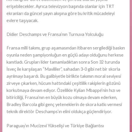
erişebilecekler. Ayrıca televizyon başında olanlar için TRT
ekranları da güncel yayın akışına göre bu kritik mücadeleyi
evlere taşıyacak.
Didier Deschamps ve Fransa’nın Turnuva Yolculuğu
Fransa milli takımı, grup aşamasından itibaren sergilediği baskın
oyunla neden şampiyonluğun en güçlü adayı olduğunu herkese
kanıtladı. Grupları lider tamamladıktan sonra Son 32 turunda
İsveç ile karşılaşan “Mavililer”, sahadan 3-0 gibi net bir skorla
ayrılmayı başardı. Bu galibiyetle birlikte takımın moral seviyesi
zirveye çıkarken, hücum hattındaki çeşitlilik rakiplerin gözünü
korkutmaya devam ediyor. Özellikle Kylian Mbappé’nin hızı ve
bitiriciliği, Fransa’nın en büyük kozu olmaya devam ederken,
Bradley Barcola gibi genç yeteneklerin de skora katkı vermesi
teknik direktör Deschamps’ın elini oldukça güçlendiriyor.
Paraguay’ın Mucizevi Yükselişi ve Türkiye Bağlantısı