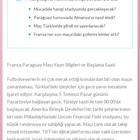
Mücadele hangi stadyumda gerçekleşecek?
Paraguay turnuvada Almanya’yı nasıl eledi?
Maç Türkiye’de şifreli mi yayınlanacak?
Fransa’nın son maçındaki gollerini kimler attı?
Fransa Paraguay Maçı Yayın Bilgileri ve Başlama Saati
Futbolseverlerin en çok merak ettiği konulardan biri olan maçın
zamanlaması, Türkiye’deki izleyiciler için gece yarısı mesaisine
işaret ediyor. Karşılaşma, 5 Temmuz Pazar gününü
Pazartesiye bağlayan gece, Türkiye saati ile tam 00:00’da
başlayacak. Amerika Birleşik Devletleri’nin tarihi şehirlerinden
biri olan Philadelphia’daki Lincoln Financial Field stadyumu, bu
büyük randevuya ev sahipliği yapacak. Maçı canlı olarak takip
etmek isteyenler, TRT’nin dijital platformu olan tabii üzerinden
herhangi bir ücret ödemeden ve şifresiz olarak yayına