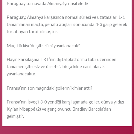
Paraguay turnuvada Almanya’yı nasıl eledi?
Paraguay, Almanya karşısında normal süresi ve uzatmaları 1-1
tamamlanan maçta, penaltı atışları sonucunda 4-3 galip gelerek
tur atlayan taraf olmuştur.
Maç Türkiye’de şifreli mi yayınlanacak?
Hayır, karşılaşma TRT’nin dijital platformu tabii üzerinden
tamamen şifresiz ve ücretsiz bir şekilde canlı olarak
yayınlanacaktır.
Fransa’nın son maçındaki gollerini kimler attı?
Fransa’nın İsveç’i 3-0 yendiği karşılaşmada goller, dünya yıldızı
Kylian Mbappé (2) ve genç oyuncu Bradley Barcola’dan
gelmiştir.