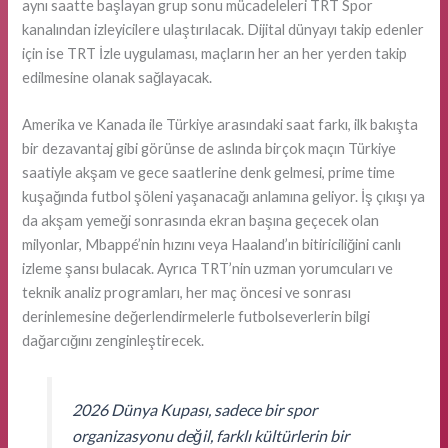
aynı saatte başlayan grup sonu mücadeleleri TRT Spor
kanalından izleyicilere ulaştırılacak. Dijital dünyayı takip edenler
için ise TRT İzle uygulaması, maçların her an her yerden takip
edilmesine olanak sağlayacak.
Amerika ve Kanada ile Türkiye arasındaki saat farkı, ilk bakışta
bir dezavantaj gibi görünse de aslında birçok maçın Türkiye
saatiyle akşam ve gece saatlerine denk gelmesi, prime time
kuşağında futbol şöleni yaşanacağı anlamına geliyor. İş çıkışı ya
da akşam yemeği sonrasında ekran başına geçecek olan
milyonlar, Mbappé’nin hızını veya Haaland’ın bitiriciliğini canlı
izleme şansı bulacak. Ayrıca TRT’nin uzman yorumcuları ve
teknik analiz programları, her maç öncesi ve sonrası
derinlemesine değerlendirmelerle futbolseverlerin bilgi
dağarcığını zenginleştirecek.
2026 Dünya Kupası, sadece bir spor
organizasyonu değil, farklı kültürlerin bir