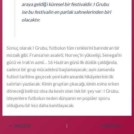
araya geldiği küresel bir festivaldir. I Grubu
ise bu festivalin en parlak sahnelerinden biri
olacaktır.
Sonuç olarak I Grubu, futbolun tüm renklerini barındıran bir
mozaik gibi. Fransa’nın asaleti, Norveç’in yükselişi, Senegal’in
gücü ve Irak’ın azmi… 16 Haziran günü ilk düdük çaldığında,
sadece bir grup mücadelesi başlamayacak; aynı zamanda
futbol tarihine geçecek yeni kahramanlık hikâyelerinin ilk
satırları yazılacak. Kimin gruptan çıkacağı, kimin evine erken
döneceği belirsiz olsa da kesin olan tek bir şey var: I Grubu,
izleyenlere futbolun neden dünyanın en popüler sporu
olduğunu bir kez daha kanıtlayacak.
ÖNCEKI
SONRAKI