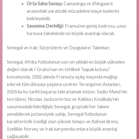
Orta Saha Savaşı:
Camavinga ve Ødegaard
arasındaki yaratıcılık mücadelesi maçın kaderini
belirleyebilir.
Savunma Derinliği:
Fransa’nın geniş kadrosu, uzun
turnuva takviminde en büyük avantajı olacak.
Senegal ve Irak: Sürprizlerin ve Duyguların Takımları
Senegal, Afrika futbolunun son on yıldaki en büyük yükselen
değeri olarak I Grubu’nun en tehlikeli “kapalı kutusu”
konumunda. 2002 yılında Fransa’yı açılış maçında mağlup
ederek tüm dünyayı şaşkına çeviren Teranga’nın Aslanları,
2026’da bu tarihi başarıyı tekrarlamak istiyor. Sadio Mané’nin
tecrübesi, Nicolas Jackson’ın hızı ve Kalidou Koulibaly’nin
savunmadaki liderliğiyle Senegal, gruptaki her takımı
yenebilecek potansiyele sahip. Senegal futbolunun
karakteristik özelliği olan yüksek tempo ve fiziksel direnç,
özellikle Norveç ve Irak karşısında onlara büyük avantaj
sağlayabilir.