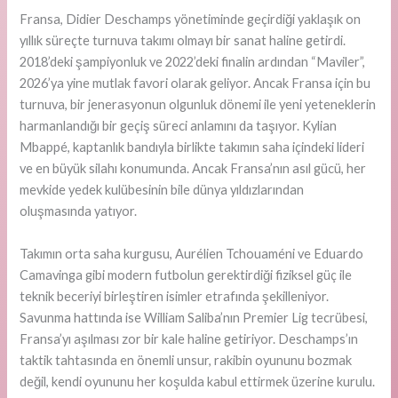
Fransa, Didier Deschamps yönetiminde geçirdiği yaklaşık on
yıllık süreçte turnuva takımı olmayı bir sanat haline getirdi.
2018’deki şampiyonluk ve 2022’deki finalin ardından “Maviler”,
2026’ya yine mutlak favori olarak geliyor. Ancak Fransa için bu
turnuva, bir jenerasyonun olgunluk dönemi ile yeni yeteneklerin
harmanlandığı bir geçiş süreci anlamını da taşıyor. Kylian
Mbappé, kaptanlık bandıyla birlikte takımın saha içindeki lideri
ve en büyük silahı konumunda. Ancak Fransa’nın asıl gücü, her
mevkide yedek kulübesinin bile dünya yıldızlarından
oluşmasında yatıyor.
Takımın orta saha kurgusu, Aurélien Tchouaméni ve Eduardo
Camavinga gibi modern futbolun gerektirdiği fiziksel güç ile
teknik beceriyi birleştiren isimler etrafında şekilleniyor.
Savunma hattında ise William Saliba’nın Premier Lig tecrübesi,
Fransa’yı aşılması zor bir kale haline getiriyor. Deschamps’ın
taktik tahtasında en önemli unsur, rakibin oyununu bozmak
değil, kendi oyununu her koşulda kabul ettirmek üzerine kurulu.