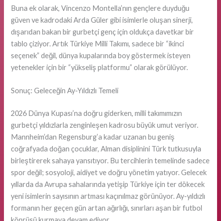
Buna ek olarak, Vincenzo Montella’nın gençlere duyduğu
güven ve kadrodaki Arda Güler gibi isimlerle oluşan sinerji,
dışarıdan bakan bir gurbetçi genç için oldukça davetkar bir
tablo çiziyor. Artık Türkiye Milli Takımı, sadece bir “ikinci
seçenek” değil, dünya kupalarında boy göstermek isteyen
yetenekler için bir “yükseliş platformu” olarak görülüyor.
Sonuç: Geleceğin Ay-Yıldızlı Temeli
2026 Dünya Kupası’na doğru giderken, milli takımımızın
gurbetçi yıldızlarla zenginleşen kadrosu büyük umut veriyor.
Mannheim’dan Regensburg’a kadar uzanan bu geniş
coğrafyada doğan çocuklar, Alman disiplinini Türk tutkusuyla
birleştirerek sahaya yansıtıyor. Bu tercihlerin temelinde sadece
spor değil; sosyoloji, aidiyet ve doğru yönetim yatıyor. Gelecek
yıllarda da Avrupa sahalarında yetişip Türkiye için ter dökecek
yeni isimlerin sayısının artması kaçınılmaz görünüyor. Ay-yıldızlı
formanın her geçen gün artan ağırlığı, sınırları aşan bir futbol
köprüsü kurmaya devam ediyor.