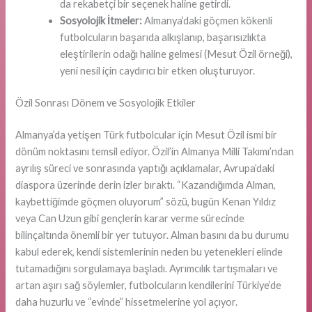
da rekabetçi bir seçenek haline getirdi.
Sosyolojik İtmeler:
Almanya’daki göçmen kökenli
futbolcuların başarıda alkışlanıp, başarısızlıkta
eleştirilerin odağı haline gelmesi (Mesut Özil örneği),
yeni nesil için caydırıcı bir etken oluşturuyor.
Özil Sonrası Dönem ve Sosyolojik Etkiler
Almanya’da yetişen Türk futbolcular için Mesut Özil ismi bir
dönüm noktasını temsil ediyor. Özil’in Almanya Milli Takımı’ndan
ayrılış süreci ve sonrasında yaptığı açıklamalar, Avrupa’daki
diaspora üzerinde derin izler bıraktı. “Kazandığımda Alman,
kaybettiğimde göçmen oluyorum” sözü, bugün Kenan Yıldız
veya Can Uzun gibi gençlerin karar verme sürecinde
bilinçaltında önemli bir yer tutuyor. Alman basını da bu durumu
kabul ederek, kendi sistemlerinin neden bu yetenekleri elinde
tutamadığını sorgulamaya başladı. Ayrımcılık tartışmaları ve
artan aşırı sağ söylemler, futbolcuların kendilerini Türkiye’de
daha huzurlu ve “evinde” hissetmelerine yol açıyor.