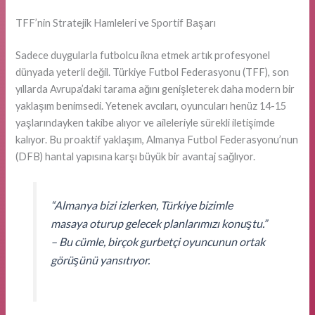
TFF’nin Stratejik Hamleleri ve Sportif Başarı
Sadece duygularla futbolcu ikna etmek artık profesyonel
dünyada yeterli değil. Türkiye Futbol Federasyonu (TFF), son
yıllarda Avrupa’daki tarama ağını genişleterek daha modern bir
yaklaşım benimsedi. Yetenek avcıları, oyuncuları henüz 14-15
yaşlarındayken takibe alıyor ve aileleriyle sürekli iletişimde
kalıyor. Bu proaktif yaklaşım, Almanya Futbol Federasyonu’nun
(DFB) hantal yapısına karşı büyük bir avantaj sağlıyor.
“Almanya bizi izlerken, Türkiye bizimle
masaya oturup gelecek planlarımızı konuştu.”
– Bu cümle, birçok gurbetçi oyuncunun ortak
görüşünü yansıtıyor.