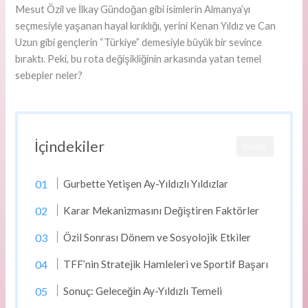
Mesut Özil ve İlkay Gündoğan gibi isimlerin Almanya’yı
seçmesiyle yaşanan hayal kırıklığı, yerini Kenan Yıldız ve Can
Uzun gibi gençlerin “Türkiye” demesiyle büyük bir sevince
bıraktı. Peki, bu rota değişikliğinin arkasında yatan temel
sebepler neler?
İçindekiler
CLOSE
Gurbette Yetişen Ay-Yıldızlı Yıldızlar
Karar Mekanizmasını Değiştiren Faktörler
Özil Sonrası Dönem ve Sosyolojik Etkiler
TFF’nin Stratejik Hamleleri ve Sportif Başarı
Sonuç: Geleceğin Ay-Yıldızlı Temeli