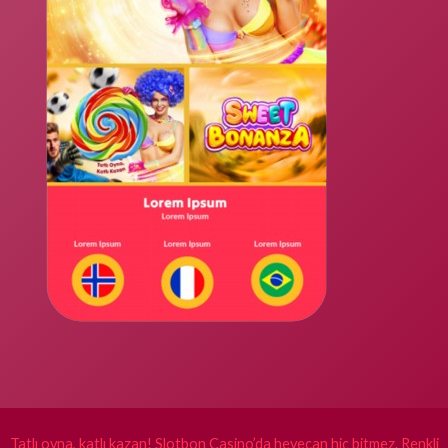
Tatlı oyna, katlı kazan! Slotbon Casino’da heyecan hiç bitmez. Renkli