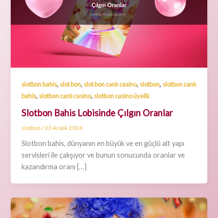
,
,
,
,
slotbon bahis
slot bon
slot bon canlı casino
slotbon
slotbon canlı
,
,
bahis
slotbon canlı casino
slotbon casino üyelik
Slotbon Bahis Lobisinde Çılgın Oranlar
slotbon
/
23 Aralık 2024
Slotbon bahis, dünyanın en büyük ve en güçlü alt yapı
servisleri ile çalışıyor ve bunun sonucunda oranlar ve
kazandırma oranı […]