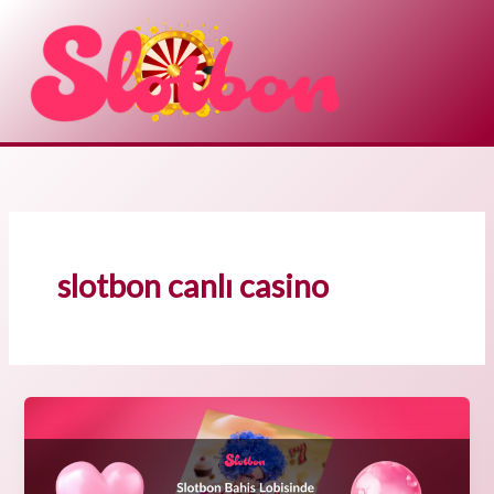
İçeriğe
atla
slotbon canlı casino