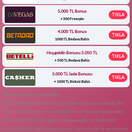
5.000 TL Bonus
TIKLA
+ 300 Freespin
4.000 TL Bonus
TIKLA
1000 TL Bedava Bahis
Hoşgeldin Bonusu 5.050 TL
TIKLA
+ 500 TL Bedava Bahis
5.000 TL İade Bonusu
TIKLA
+ 1000 TL Risksiz Bahis
Slotbon Casino’ya Hoş Geldin!
Renkli, eğlenceli ve kazanç dolu bir casino dünyasına adım at. Her
oyun yeni bir heyecan, her an tatlı bir fırsat! Şansını dene, keyfini
çıkar ve kazancını katla. Şimdi oynamaya başla ve Slotbon’un
enerjisini hisset! Güncel kampanyalar, özel bonuslar ve yeni oyunlar