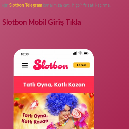
için
Slotbon Telegram
kanalımıza katıl, hiçbir fırsatı kaçırma.
Slotbon Mobil Giriş Tıkla