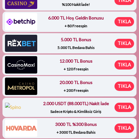
TIKLA
%100 Nakit İade!
6.000 TL Hoş Geldin Bonusu
TIKLA
+ 80 Freespin
5.000 TL Bonus
TIKLA
5.000 TL Bedava Bahis
12.000 TL Bonus
TIKLA
+ 120 Freespin
20.000 TL Bonus
TIKLA
+ 200 Freespin
2.000 USDT (88.000TL) Nakit İade
TIKLA
Sadece Kripto & Kimliksiz Giriş
3000 TL %300 Bonus
TIKLA
+ 3000 TL Bedava Bahis