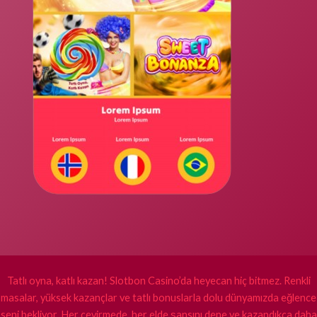
Tatlı oyna, katlı kazan! Slotbon Casino’da heyecan hiç bitmez. Renkli
masalar, yüksek kazançlar ve tatlı bonuslarla dolu dünyamızda eğlence
seni bekliyor. Her çevirmede, her elde şansını dene ve kazandıkça daha