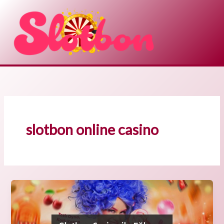
İçeriğe
atla
slotbon online casino