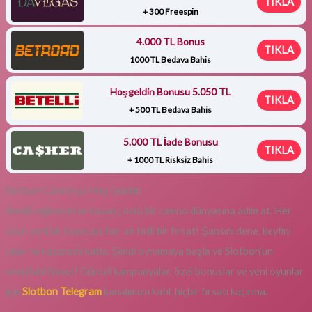
TIKLA
+ 300 Freespin
4.000 TL Bonus
TIKLA
1000 TL Bedava Bahis
Hoşgeldin Bonusu 5.050 TL
TIKLA
+ 500 TL Bedava Bahis
5.000 TL İade Bonusu
TIKLA
+ 1000 TL Risksiz Bahis
Slotbon Casino’ya Hoş Geldin!
Renkli, eğlenceli ve kazanç dolu bir casino dünyasına adım at. Her
oyun yeni bir heyecan, her an tatlı bir fırsat! Şansını dene, keyfini
çıkar ve kazancını katla. Şimdi oynamaya başla ve Slotbon’un
enerjisini hisset! Güncel kampanyalar, özel bonuslar ve yeni oyunlar
için
Slotbon Telegram
kanalımıza katıl, hiçbir fırsatı kaçırma.