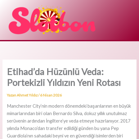
İçeriğe
atla
Etihad’da Hüzünlü Veda:
Portekizli Yıldızın Yeni Rotası
Yazan
Ahmet Yıldız
/
6 Nisan 2026
Manchester City’nin modern dönemdeki başarılarının en büyük
mimarlarından biri olan Bernardo Silva, dokuz yıllık unutulmaz
serüvenin ardından İngiltere’ye veda etmeye hazırlanıyor. 2017
yılında Monaco’dan transfer edildiği günden bu yana Pep
Guardiola’nın sahadaki beyni ve en güvendiği isimlerden biri