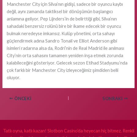
Manchester City için Silva’nın gidişi, sadece bir oyuncu kaybı
değil, aynı zamanda taktiksel bir dönüşümün başlangıcı
anlamına geliyor. Pep Lijnders’in de belirttiği gibi, Silva’nın
sahadaki benzersiz rolünü bire bir ikame edecek bir oyuncu
bulmak neredeyse imkansız. Kulüp yönetimi, orta sahayı
güçlendirmek adına Sandro Tonali ve Elliot Anderson gibi
isimleri radarına alsa da, Rodri’nin de Real Madrid ile anılması
City’nin orta sahasını tamamen yeniden inşa etmek zorunda
kalabileceğini gösteriyor. Gelecek sezon Etihad Stadyumu’nda
çok farklı bir Manchester City izleyeceğimiz şimdiden belli
oluyor.
ÖNCEKI
SONRAKI
Tatlı oyna, katlı kazan! Slotbon Casino’da heyecan hiç bitmez. Renkli