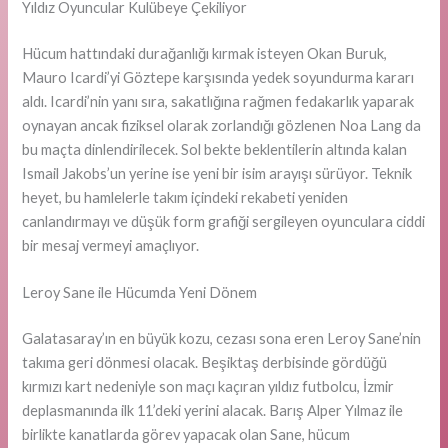
Yıldız Oyuncular Kulübeye Çekiliyor
Hücum hattındaki durağanlığı kırmak isteyen Okan Buruk,
Mauro Icardi’yi Göztepe karşısında yedek soyundurma kararı
aldı. Icardi’nin yanı sıra, sakatlığına rağmen fedakarlık yaparak
oynayan ancak fiziksel olarak zorlandığı gözlenen Noa Lang da
bu maçta dinlendirilecek. Sol bekte beklentilerin altında kalan
Ismail Jakobs’un yerine ise yeni bir isim arayışı sürüyor. Teknik
heyet, bu hamlelerle takım içindeki rekabeti yeniden
canlandırmayı ve düşük form grafiği sergileyen oyunculara ciddi
bir mesaj vermeyi amaçlıyor.
Leroy Sane ile Hücumda Yeni Dönem
Galatasaray’ın en büyük kozu, cezası sona eren Leroy Sane’nin
takıma geri dönmesi olacak. Beşiktaş derbisinde gördüğü
kırmızı kart nedeniyle son maçı kaçıran yıldız futbolcu, İzmir
deplasmanında ilk 11’deki yerini alacak. Barış Alper Yılmaz ile
birlikte kanatlarda görev yapacak olan Sane, hücum