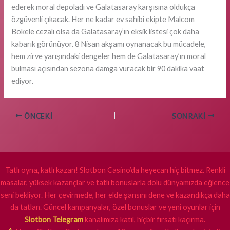
ederek moral depoladı ve Galatasaray karşısına oldukça
özgüvenli çıkacak. Her ne kadar ev sahibi ekipte Malcom
Bokele cezalı olsa da Galatasaray’ın eksik listesi çok daha
kabarık görünüyor. 8 Nisan akşamı oynanacak bu mücadele,
hem zirve yarışındaki dengeler hem de Galatasaray’ın moral
bulması açısından sezona damga vuracak bir 90 dakika vaat
ediyor.
ÖNCEKI
SONRAKI
Tatlı oyna, katlı kazan! Slotbon Casino’da heyecan hiç bitmez. Renkli
masalar, yüksek kazançlar ve tatlı bonuslarla dolu dünyamızda eğlence
seni bekliyor. Her çevirmede, her elde şansını dene ve kazandıkça daha
da tatlan. Güncel kampanyalar, özel bonuslar ve yeni oyunlar için
Slotbon Telegram
kanalımıza katıl, hiçbir fırsatı kaçırma.