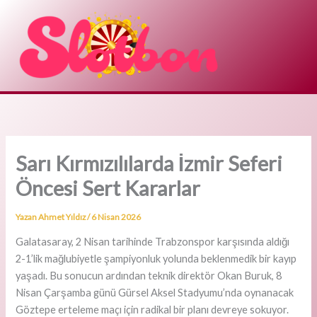
İçeriğe
atla
Sarı Kırmızılılarda İzmir Seferi
Öncesi Sert Kararlar
Yazan
Ahmet Yıldız
/
6 Nisan 2026
Galatasaray, 2 Nisan tarihinde Trabzonspor karşısında aldığı
2-1’lik mağlubiyetle şampiyonluk yolunda beklenmedik bir kayıp
yaşadı. Bu sonucun ardından teknik direktör Okan Buruk, 8
Nisan Çarşamba günü Gürsel Aksel Stadyumu’nda oynanacak
Göztepe erteleme maçı için radikal bir planı devreye sokuyor.