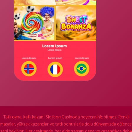
Tatlı oyna, katlı kazan! Slotbon Casino’da heyecan hiç bitmez. Renkli
masalar, yüksek kazançlar ve tatlı bonuslarla dolu dünyamızda eğlence
seni bekliyor. Her çevirmede, her elde şansını dene ve kazandıkça daha