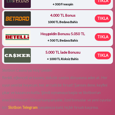
TIKLA
+ 300 Freespin
4.000 TL Bonus
TIKLA
1000 TL Bedava Bahis
Hoşgeldin Bonusu 5.050 TL
TIKLA
+ 500 TL Bedava Bahis
5.000 TL İade Bonusu
TIKLA
+ 1000 TL Risksiz Bahis
Slotbon Casino’ya Hoş Geldin!
Renkli, eğlenceli ve kazanç dolu bir casino dünyasına adım at. Her
oyun yeni bir heyecan, her an tatlı bir fırsat! Şansını dene, keyfini
çıkar ve kazancını katla. Şimdi oynamaya başla ve Slotbon’un
enerjisini hisset! Güncel kampanyalar, özel bonuslar ve yeni oyunlar
için
Slotbon Telegram
kanalımıza katıl, hiçbir fırsatı kaçırma.